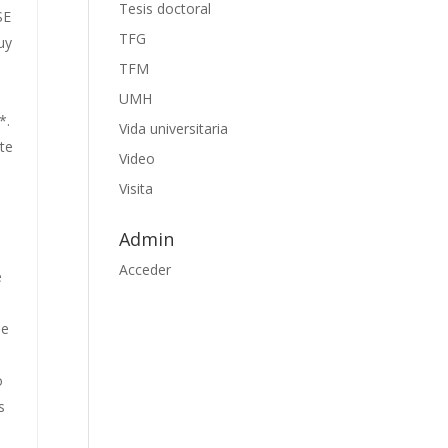
Tesis doctoral
SE
TFG
uy
TFM
UMH
*.
Vida universitaria
te
Video
Visita
Admin
Acceder
e
de
o
s