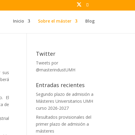
Inicio
Sobre el máster
Blog
Twitter
Tweets por
@masterindustUMH
r sus
eberá
Entradas recientes
Segundo plazo de admisión a
o. El
Másteres Universitarios UMH
ta de
curso 2026-2027
Resultados provisionales del
trial
primer plazo de admisión a
másteres