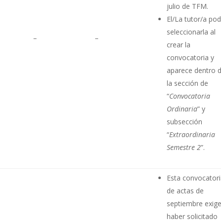
julio de TFM.
El/La tutor/a po
seleccionarla al
–
–
crear la
convocatoria y
aparece dentro 
la sección de
“
Convocatoria
Ordinaria
” y
subsección
“
Extraordinaria
Semestre 2
”.
Esta convocator
de actas de
septiembre exig
haber solicitado