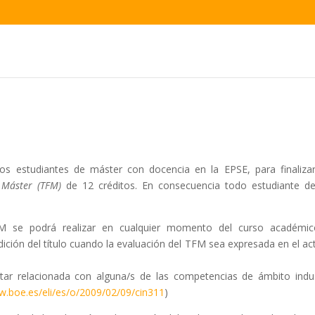
los estudiantes de máster con docencia en la EPSE, para finaliza
e Máster (TFM)
de 12 créditos. En consecuencia todo estudiante d
FM se podrá realizar en cualquier momento del curso académic
dición del título cuando la evaluación del TFM sea expresada en el ac
ar relacionada con alguna/s de las competencias de ámbito indus
w.boe.es/eli/es/o/2009/02/09/cin311
)