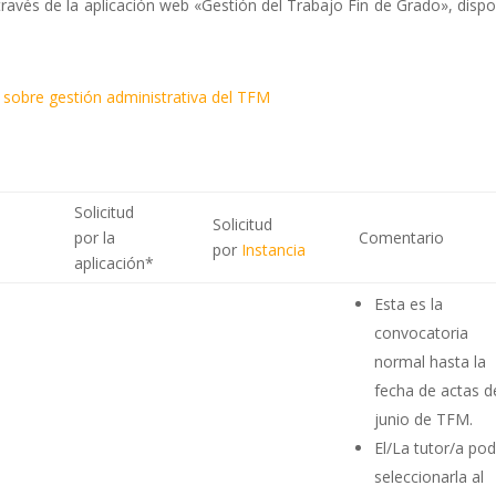
través de la aplicación web «Gestión del Trabajo Fin de Grado», dispo
 sobre gestión administrativa del TFM
Solicitud
Solicitud
por la
Comentario
por
Instancia
aplicación*
Esta es la
convocatoria
normal hasta la
fecha de actas d
junio de TFM.
El/La tutor/a po
seleccionarla al