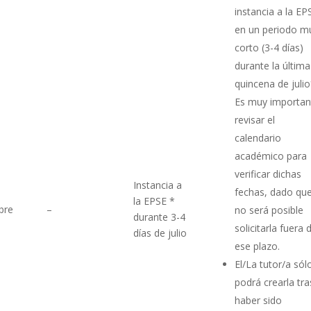
instancia a la EP
en un periodo m
corto (3-4 días)
durante la última
quincena de julio
Es muy importan
revisar el
calendario
académico para
verificar dichas
Instancia a
fechas, dado qu
la EPSE *
bre
–
no será posible
durante 3-4
solicitarla fuera 
días de julio
ese plazo.
El/La tutor/a sól
podrá crearla tra
haber sido